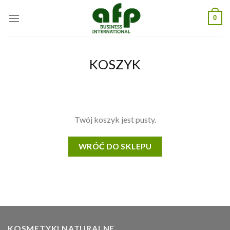
Skip
0
to
content
KOSZYK
Twój koszyk jest pusty.
WRÓĆ DO SKLEPU
KOSMETYKI NATURALNE