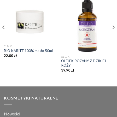
CIAŁO
BIO KARITE 100% masło 50ml
22.00
zł
OLEJKI
OLEJEK RÓŻANY Z DZIKIEJ
RÓŻY
39.90
zł
KOSMETYKI NATURALNE
Nowości