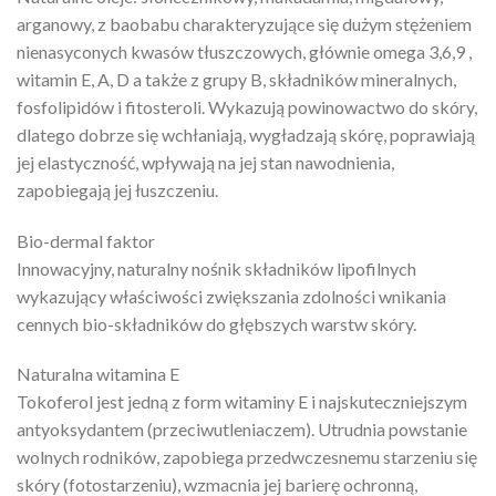
arganowy, z baobabu charakteryzujące się dużym stężeniem
nienasyconych kwasów tłuszczowych, głównie omega 3,6,9 ,
witamin E, A, D a także z grupy B, składników mineralnych,
fosfolipidów i fitosteroli. Wykazują powinowactwo do skóry,
dlatego dobrze się wchłaniają, wygładzają skórę, poprawiają
jej elastyczność, wpływają na jej stan nawodnienia,
zapobiegają jej łuszczeniu.
Bio-dermal faktor
Innowacyjny, naturalny nośnik składników lipofilnych
wykazujący właściwości zwiększania zdolności wnikania
cennych bio-składników do głębszych warstw skóry.
Naturalna witamina E
Tokoferol jest jedną z form witaminy E i najskuteczniejszym
antyoksydantem (przeciwutleniaczem). Utrudnia powstanie
wolnych rodników, zapobiega przedwczesnemu starzeniu się
skóry (fotostarzeniu), wzmacnia jej barierę ochronną,