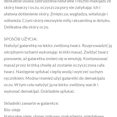
delikatnie usuwa zabrudzenia naturalne i resztki makijażu ze
skóry twarzy i oczu, oczyszcza pory nie zatykając ich i
ułatwia dotlenienie skóry. Zmiękcza, wygładza, witalizuje i
odświeża. Czyni skórę niezwykle miłą i aksamitną w dotyku.
Delikatna dla skóry oczu.
SPOSÓB UŻYCIA:
Nałożyć galaretkę na lekko zwilżoną twarz. Rozprowadzić ją
okrężnymi ruchami wykonując krótki masaż. Zwilżyć twarz
ponownie, aż galaretka zmieni się w emulsję. Kontynuować
masaż przez krótką chwilę aż zostanie oczyszczona cała
twarz. Następnie spłukać ciepłą wodą i wytrzeć suchym
ręcznikiem. Można również użyć galaretki do demakijażu
oczu. W tym celu nałożyć ją na lekko zwilżony wacik i
wykonać demakijaż. Dokładnie spłukać.
Składniki zawarte w galaretce:
Bio-oleje
Naturalne oleje: słonecznikowy, makadamia, migdałowy,