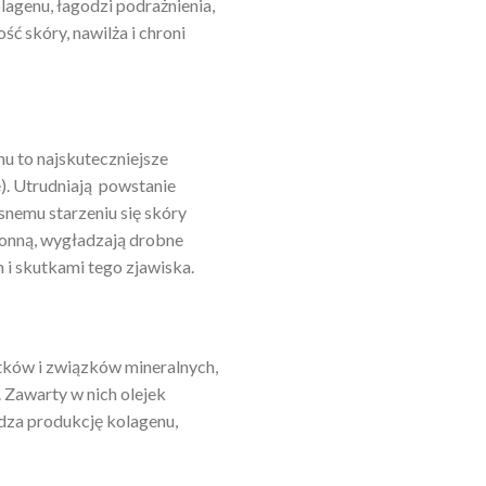
agenu, łagodzi podrażnienia,
ć skóry, nawilża i chroni
nu to najskuteczniejsze
). Utrudniają powstanie
nemu starzeniu się skóry
hronną, wygładzają drobne
 i skutkami tego zjawiska.
stków i związków mineralnych,
 Zawarty w nich olejek
dza produkcję kolagenu,