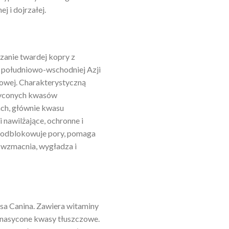
j i dojrzałej.
zanie twardej kopry z
 południowo-wschodniej Azji
owej. Charakterystyczną
asyconych kwasów
ach, głównie kwasu
 nawilżające, ochronne i
, odblokowuje pory, pomaga
 wzmacnia, wygładza i
sa Canina. Zawiera witaminy
ienasycone kwasy tłuszczowe.