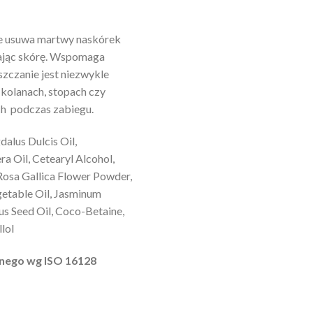
ie usuwa martwy naskórek
iając skórę. Wspomaga
uszczanie jest niezwykle
 kolanach, stopach czy
ch podczas zabiegu.
alus Dulcis Oil,
a Oil, Cetearyl Alcohol,
 Rosa Gallica Flower Powder,
etable Oil, Jasminum
uus Seed Oil, Coco-Betaine,
lol
nego wg ISO 16128