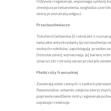
Odżywia i regeneruje, wspomaga syntezę kol
zmniejsza przebarwienia, wygładza szorstkoś
skórę przed utratą wilgoci.
Przeciwutleniacze
Tokoferol (witamina E) i ekstrakt z rozmary
naturalne antyoksydanty (przeciwutleniacze
wolnych rodników, zapobiegają przedwczes
(fotostarzeniu), wzmacniają jej barierę oc
zmarszczki i chronią serum przed jełczeniem
Płatki róży francuskiej
Zawierają wiele cennych i rzadkich pierwia
flawonoidów, witamin, olejków eterycznych.
poprawia nawilżenie skóry, regeneruje pobu
uspakaja i relaksuje.