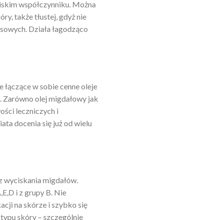
 niskim współczynniku. Można
y, także tłustej, gdyż nie
sowych. Działa łagodząco
e łączące w sobie cenne oleje
. Zarówno olej migdałowy jak
ości leczniczych i
ata docenia się już od wielu
 z wyciskania migdałów.
,E,D i z grupy B. Nie
acji na skórze i szybko się
 typu skóry – szczególnie