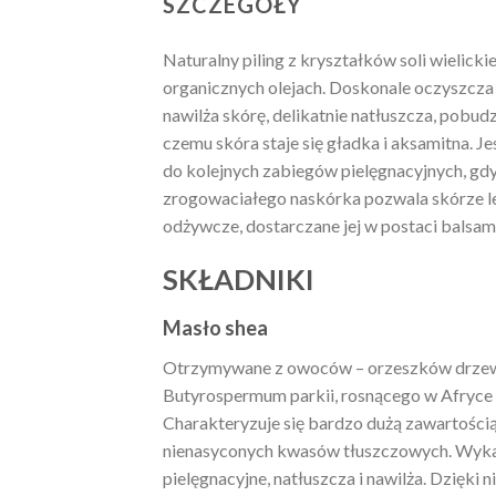
SZCZEGÓŁY
Naturalny piling z kryształków soli wielicki
organicznych olejach. Doskonale oczyszcza
nawilża skórę, delikatnie natłuszcza, pobud
czemu skóra staje się gładka i aksamitna. 
do kolejnych zabiegów pielęgnacyjnych, gd
zrogowaciałego naskórka pozwala skórze le
odżywcze, dostarczane jej w postaci balsa
SKŁADNIKI
Masło shea
Otrzymywane z owoców – orzeszków drze
Butyrospermum parkii, rosnącego w Afryce
Charakteryzuje się bardzo dużą zawartością 
nienasyconych kwasów tłuszczowych. Wyka
pielęgnacyjne, natłuszcza i nawilża. Dzięki n