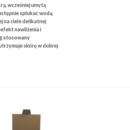
krą, wcześniej umytą
następnie spłukać wodą.
 na ciele delikatnej
efekt nawilżenia i
ing stosowany
utrzymuje skórę w dobrej