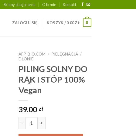
Sklepy stacjonarne
O firmie
Kontakt
0
ZALOGUJ SIĘ
KOSZYK /
0.00
ZŁ
AFP-BIO.COM
/
PIELĘGNACJA
/
DŁONIE
PILING SOLNY DO
RĄK I STÓP 100%
Vegan
39.00
zł
ilość PILING SOLNY DO RĄK I STÓP 100% Vegan