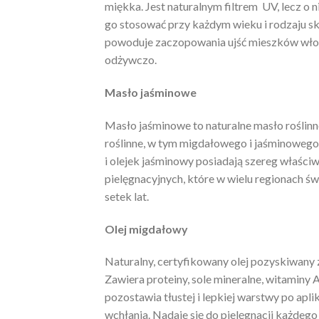
miękka. Jest naturalnym filtrem UV, lecz o
go stosować przy każdym wieku i rodzaju skór
powoduje zaczopowania ujść mieszków wło
odżywczo.
Masło jaśminowe
Masło jaśminowe to naturalne masło roślinn
roślinne, w tym migdałowego i jaśminowego
i olejek jaśminowy posiadają szereg właściw
pielęgnacyjnych, które w wielu regionach świ
setek lat.
Olej migdałowy
Naturalny, certyfikowany olej pozyskiwany
Zawiera proteiny, sole mineralne, witaminy A
pozostawia tłustej i lepkiej warstwy po aplik
wchłania. Nadaje się do pielęgnacji każdego