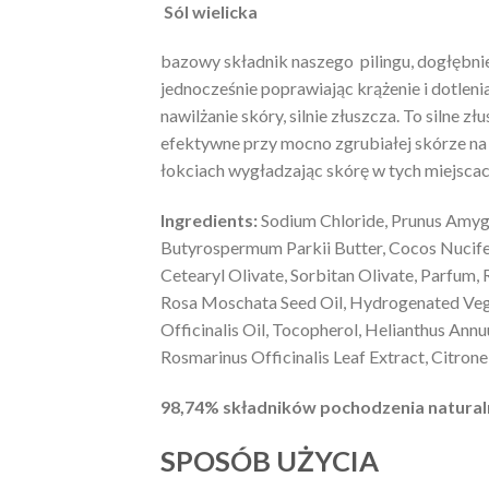
Sól wielicka
bazowy składnik naszego pilingu, dogłębn
jednocześnie poprawiając krążenie i dotlen
nawilżanie skóry, silnie złuszcza. To silne zł
efektywne przy mocno zgrubiałej skórze na
łokciach wygładzając skórę w tych miejsca
Ingredients:
Sodium Chloride, Prunus Amygd
Butyrospermum Parkii Butter, Cocos Nucifer
Cetearyl Olivate, Sorbitan Olivate, Parfum,
Rosa Moschata Seed Oil, Hydrogenated Veg
Officinalis Oil, Tocopherol, Helianthus Ann
Rosmarinus Officinalis Leaf Extract, Citronel
98,74% składników pochodzenia natural
SPOSÓB UŻYCIA