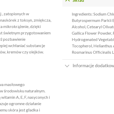
Skład
ej , zatopionych w
Ingredients: Sodium Chl
 naskórek z toksyn, zmiękcza,
Butyrospermum Parkii Bu
za mikrokrążenie, dzięki
Alcohol, Cetearyl Olivat
Jest świetnym przygotowaniem
Gallica Flower Powder, 
yż pozbawienie
Hydrogenated Vegetable 
piej wchłaniać substancje
Tocopherol, Helianthus 
mów, kremów czy olejków.
Rosmarinus Officinalis L
Informacje dodatko
wa masłowego
 w środowisku naturalnym.
witamin A, E, F, nasyconych i
zuje ogromne działanie
iemu skóra jest gładka i