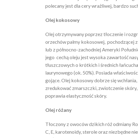
polecany jest dla cery wrażliwej, bardzo suche
Olej kokosowy
Olej otrzymywany poprzez tłoczenie i rozgr
orzechów palmy kokosowej, pochodzącej z
lub z północno-zachodniej Ameryki Południ
jego cechą oleju jest wysoka zawartość n
tłuszczowych o krótkich i średnich łańcuch
laurynowego (ok. 50%). Posiada właściwości
gojące. Olej kokosowy dobrze się wchłania
zredukować zmarszczki, zwiotczenie skóry,
poprawia elastyczność skóry.
Olej różany
Tłoczony z owoców dzikich róż odmiany Ro
C, E, karotenoidy, sterole oraz niezbędne n